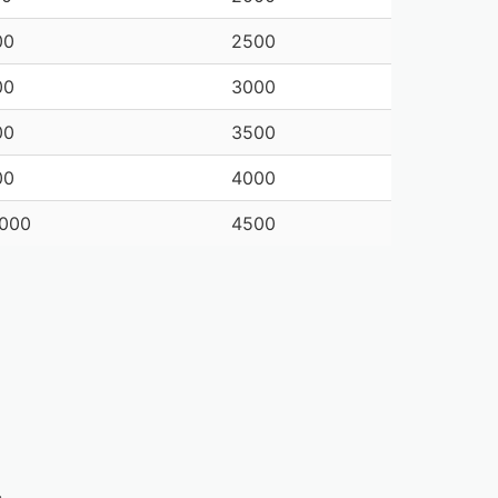
00
2500
00
3000
00
3500
00
4000
 000
4500
s